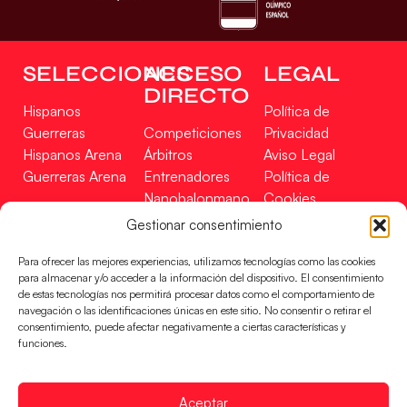
SELECCIONES
ACCESO
LEGAL
DIRECTO
Hispanos
Política de
Guerreras
Competiciones
Privacidad
Hispanos Arena
Árbitros
Aviso Legal
Guerreras Arena
Entrenadores
Política de
Nanobalonmano
Cookies
Tienda
Mapa Web
Gestionar consentimiento
SOPORTE
SÍGUENOS
EN
Para ofrecer las mejores experiencias, utilizamos tecnologías como las cookies
Incidencias
para almacenar y/o acceder a la información del dispositivo. El consentimiento
de estas tecnologías nos permitirá procesar datos como el comportamiento de
navegación o las identificaciones únicas en este sitio. No consentir o retirar el
CONTACTO
consentimiento, puede afectar negativamente a ciertas características y
FINANCIADO
funciones.
POR
Aceptar