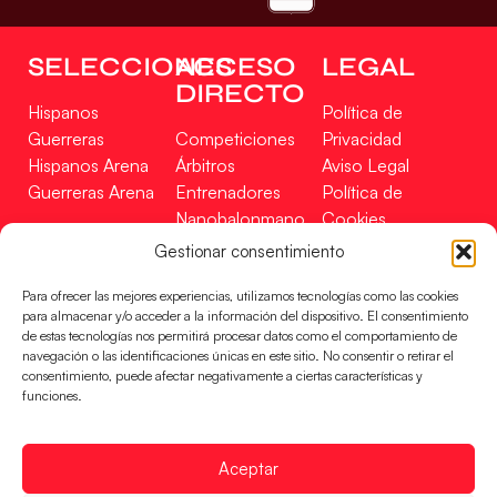
SELECCIONES
ACCESO
LEGAL
DIRECTO
Hispanos
Política de
Guerreras
Competiciones
Privacidad
Hispanos Arena
Árbitros
Aviso Legal
Guerreras Arena
Entrenadores
Política de
Nanobalonmano
Cookies
Tienda
Mapa Web
Gestionar consentimiento
SOPORTE
SÍGUENOS
EN
Para ofrecer las mejores experiencias, utilizamos tecnologías como las cookies
Incidencias
para almacenar y/o acceder a la información del dispositivo. El consentimiento
de estas tecnologías nos permitirá procesar datos como el comportamiento de
navegación o las identificaciones únicas en este sitio. No consentir o retirar el
CONTACTO
consentimiento, puede afectar negativamente a ciertas características y
FINANCIADO
funciones.
POR
Aceptar