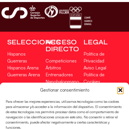
SELECCIONES
ACCESO
LEGAL
DIRECTO
Hispanos
Política de
Guerreras
Competiciones
Privacidad
Hispanos Arena
Árbitros
Aviso Legal
Guerreras Arena
Entrenadores
Política de
Nanobalonmano
Cookies
Tienda
Mapa Web
Gestionar consentimiento
SOPORTE
SÍGUENOS
EN
Para ofrecer las mejores experiencias, utilizamos tecnologías como las cookies
Incidencias
para almacenar y/o acceder a la información del dispositivo. El consentimiento
de estas tecnologías nos permitirá procesar datos como el comportamiento de
navegación o las identificaciones únicas en este sitio. No consentir o retirar el
CONTACTO
consentimiento, puede afectar negativamente a ciertas características y
FINANCIADO
funciones.