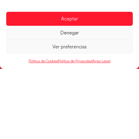
POR
Aceptar
RFEBM © 2024. Todos los derechos reservados –
Denegar
Desarrollado por
Ver preferencias
Política de Cookies
Política de Privacidad
Aviso Legal