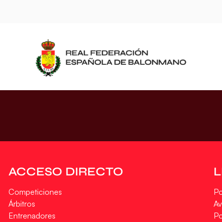
ACCESO DIRECTO
Competiciones
Po
Árbitros
Av
Entrenadores
Po