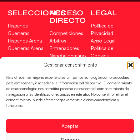
SELECCIONES
ACCESO
LEGAL
DIRECTO
Hispanos
Política de
Guerreras
Competiciones
Privacidad
Hispanos Arena
Árbitros
Aviso Legal
Guerreras Arena
Entrenadores
Política de
Nanobalonmano
Cookies
Tienda
Mapa Web
Gestionar consentimiento
SOPORTE
SÍGUENOS
EN
Para ofrecer las mejores experiencias, utilizamos tecnologías como las cookies
Incidencias
para almacenar y/o acceder a la información del dispositivo. El consentimiento
de estas tecnologías nos permitirá procesar datos como el comportamiento de
navegación o las identificaciones únicas en este sitio. No consentir o retirar el
CONTACTO
consentimiento, puede afectar negativamente a ciertas características y
FINANCIADO
funciones.
POR
Aceptar
RFEBM © 2024. Todos los derechos reservados –