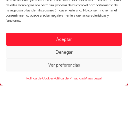
de estas tecnologías nos permitirá procesar datos como el comportamiento de
navegación o las identificaciones únicas en este sitio. No consentir o retirar el
CONTACTO
consentimiento, puede afectar negativamente a ciertas características y
FINANCIADO
funciones.
POR
Aceptar
RFEBM © 2024. Todos los derechos reservados –
Denegar
Desarrollado por
Ver preferencias
Política de Cookies
Política de Privacidad
Aviso Legal