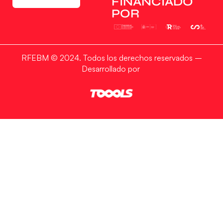
FINANCIADO
funciones.
POR
Aceptar
RFEBM © 2024. Todos los derechos reservados –
Denegar
Desarrollado por
Ver preferencias
Política de Cookies
Política de Privacidad
Aviso Legal