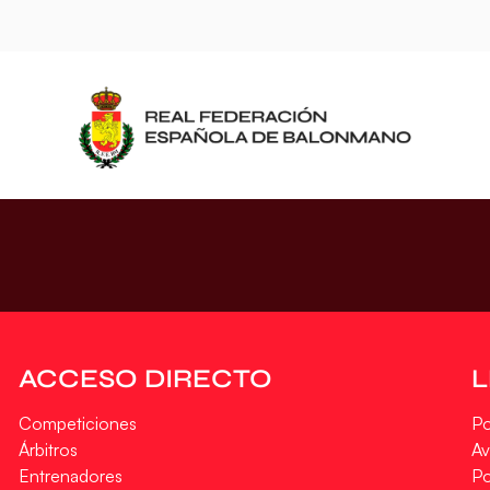
ACCESO DIRECTO
Competiciones
Po
Árbitros
Av
Entrenadores
Po