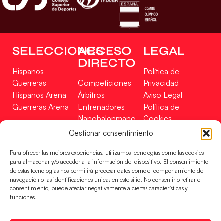
SELECCIONES
ACCESO
LEGAL
DIRECTO
Hispanos
Política de
Guerreras
Competiciones
Privacidad
Hispanos Arena
Árbitros
Aviso Legal
Guerreras Arena
Entrenadores
Política de
Nanobalonmano
Cookies
Tienda
Mapa Web
Gestionar consentimiento
SOPORTE
SÍGUENOS
EN
Para ofrecer las mejores experiencias, utilizamos tecnologías como las cookies
Incidencias
para almacenar y/o acceder a la información del dispositivo. El consentimiento
de estas tecnologías nos permitirá procesar datos como el comportamiento de
navegación o las identificaciones únicas en este sitio. No consentir o retirar el
CONTACTO
consentimiento, puede afectar negativamente a ciertas características y
FINANCIADO
funciones.
POR