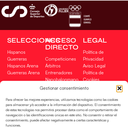
SELECCIONES
ACCESO
LEGAL
DIRECTO
Hispanos
Política de
Guerreras
Competiciones
Privacidad
Hispanos Arena
Árbitros
Aviso Legal
Guerreras Arena
Entrenadores
Política de
Nanobalonmano
Cookies
Tienda
Mapa Web
Gestionar consentimiento
SOPORTE
SÍGUENOS
EN
Para ofrecer las mejores experiencias, utilizamos tecnologías como las cookies
Incidencias
para almacenar y/o acceder a la información del dispositivo. El consentimiento
de estas tecnologías nos permitirá procesar datos como el comportamiento de
navegación o las identificaciones únicas en este sitio. No consentir o retirar el
CONTACTO
consentimiento, puede afectar negativamente a ciertas características y
FINANCIADO
funciones.