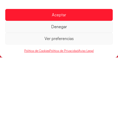
POR
Aceptar
RFEBM © 2024. Todos los derechos reservados –
Denegar
Desarrollado por
Ver preferencias
Política de Cookies
Política de Privacidad
Aviso Legal