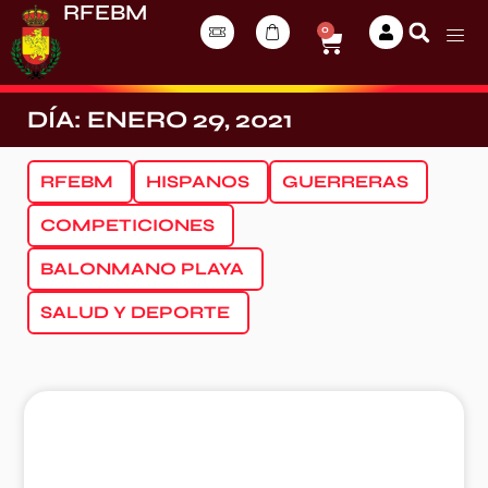
RFEBM
0
DÍA: ENERO 29, 2021
RFEBM
HISPANOS
GUERRERAS
COMPETICIONES
BALONMANO PLAYA
SALUD Y DEPORTE