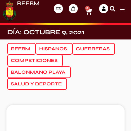
RFEBM
0
DÍA: OCTUBRE 9, 2021
RFEBM
HISPANOS
GUERRERAS
COMPETICIONES
BALONMANO PLAYA
SALUD Y DEPORTE