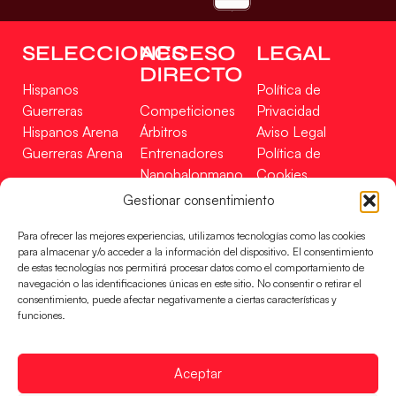
SELECCIONES
ACCESO
LEGAL
DIRECTO
Hispanos
Política de
Guerreras
Competiciones
Privacidad
Hispanos Arena
Árbitros
Aviso Legal
Guerreras Arena
Entrenadores
Política de
Nanobalonmano
Cookies
Tienda
Mapa Web
Gestionar consentimiento
SOPORTE
SÍGUENOS
EN
Para ofrecer las mejores experiencias, utilizamos tecnologías como las cookies
Incidencias
para almacenar y/o acceder a la información del dispositivo. El consentimiento
de estas tecnologías nos permitirá procesar datos como el comportamiento de
navegación o las identificaciones únicas en este sitio. No consentir o retirar el
CONTACTO
consentimiento, puede afectar negativamente a ciertas características y
FINANCIADO
funciones.
POR
Aceptar