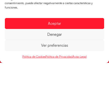
CONTACTO
consentimiento, puede afectar negativamente a ciertas características y
FINANCIADO
funciones.
POR
Aceptar
RFEBM © 2024. Todos los derechos reservados –
Denegar
Desarrollado por
Ver preferencias
Política de Cookies
Política de Privacidad
Aviso Legal