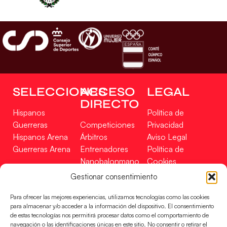
SELECCIONES
ACCESO
LEGAL
DIRECTO
Hispanos
Política de
Guerreras
Competiciones
Privacidad
Hispanos Arena
Árbitros
Aviso Legal
Guerreras Arena
Entrenadores
Política de
Nanobalonmano
Cookies
Tienda
Mapa Web
Gestionar consentimiento
SOPORTE
SÍGUENOS
EN
Para ofrecer las mejores experiencias, utilizamos tecnologías como las cookies
Incidencias
para almacenar y/o acceder a la información del dispositivo. El consentimiento
de estas tecnologías nos permitirá procesar datos como el comportamiento de
navegación o las identificaciones únicas en este sitio. No consentir o retirar el