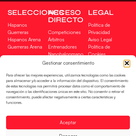
SELECCIONES
ACCESO
LEGAL
DIRECTO
Hispanos
Política de
Guerreras
Competiciones
Privacidad
Hispanos Arena
Árbitros
Aviso Legal
Guerreras Arena
Entrenadores
Política de
Nanobalonmano
Cookies
Tienda
Mapa Web
Gestionar consentimiento
SOPORTE
SÍGUENOS
EN
Para ofrecer las mejores experiencias, utilizamos tecnologías como las cookies
Incidencias
para almacenar y/o acceder a la información del dispositivo. El consentimiento
de estas tecnologías nos permitirá procesar datos como el comportamiento de
navegación o las identificaciones únicas en este sitio. No consentir o retirar el
CONTACTO
consentimiento, puede afectar negativamente a ciertas características y
FINANCIADO
funciones.
POR
Aceptar
RFEBM © 2024. Todos los derechos reservados –