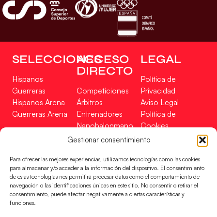
SELECCIONES
ACCESO
LEGAL
DIRECTO
Hispanos
Política de
Guerreras
Competiciones
Privacidad
Hispanos Arena
Árbitros
Aviso Legal
Guerreras Arena
Entrenadores
Política de
Nanobalonmano
Cookies
Tienda
Mapa Web
Gestionar consentimiento
SOPORTE
SÍGUENOS
EN
Para ofrecer las mejores experiencias, utilizamos tecnologías como las cookies
Incidencias
para almacenar y/o acceder a la información del dispositivo. El consentimiento
de estas tecnologías nos permitirá procesar datos como el comportamiento de
navegación o las identificaciones únicas en este sitio. No consentir o retirar el
CONTACTO
consentimiento, puede afectar negativamente a ciertas características y
FINANCIADO
funciones.
POR