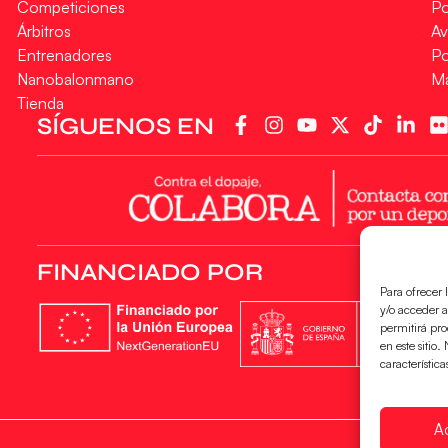
Competiciones
Po
Árbitros
Av
Entrenadores
Po
Nanobalonmano
M
Tienda
SÍGUENOS EN
FINANCIADO POR
Para ofrecer 
y/o acceder a
permitirá pr
en este sitio
característica
A