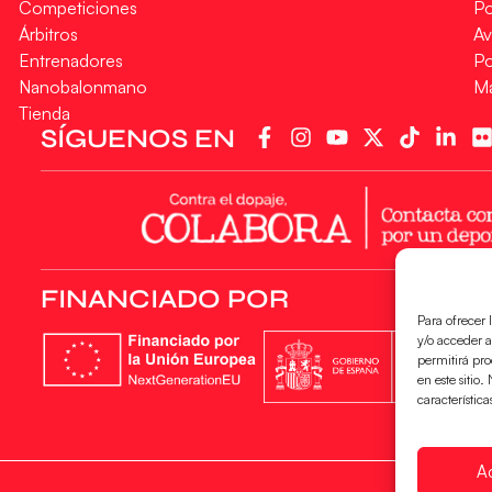
Competiciones
Po
Árbitros
Av
Entrenadores
Po
Nanobalonmano
M
Tienda
SÍGUENOS EN
FINANCIADO POR
Para ofrecer 
y/o acceder a
permitirá pr
en este sitio
característica
A