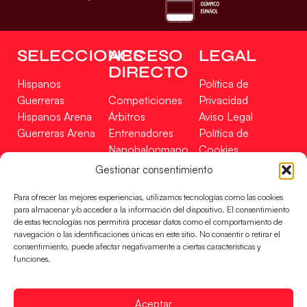
SELECCIONES
ACCESO
LEGAL
DIRECTO
Hispanos
Política de
Guerreras
Competiciones
Privacidad
Hispanos Arena
Árbitros
Aviso Legal
Guerreras Arena
Entrenadores
Política de
Nanobalonmano
Cookies
Tienda
Mapa Web
Gestionar consentimiento
SOPORTE
SÍGUENOS
EN
Para ofrecer las mejores experiencias, utilizamos tecnologías como las cookies
Incidencias
para almacenar y/o acceder a la información del dispositivo. El consentimiento
de estas tecnologías nos permitirá procesar datos como el comportamiento de
navegación o las identificaciones únicas en este sitio. No consentir o retirar el
CONTACTO
consentimiento, puede afectar negativamente a ciertas características y
FINANCIADO
funciones.
POR
Aceptar