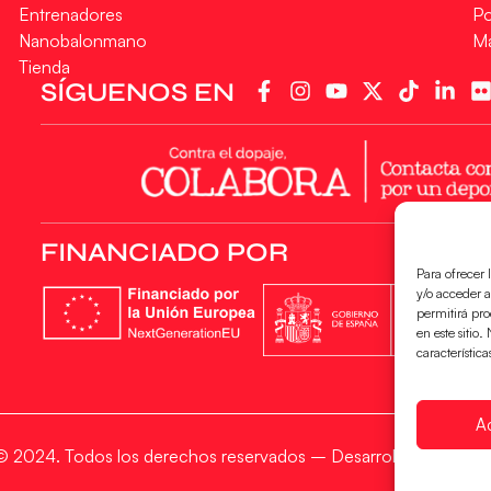
Entrenadores
Po
Nanobalonmano
M
Tienda
SÍGUENOS EN
FINANCIADO POR
Para ofrecer 
y/o acceder a
permitirá pr
en este sitio
característica
A
2024. Todos los derechos reservados – Desarrollado por