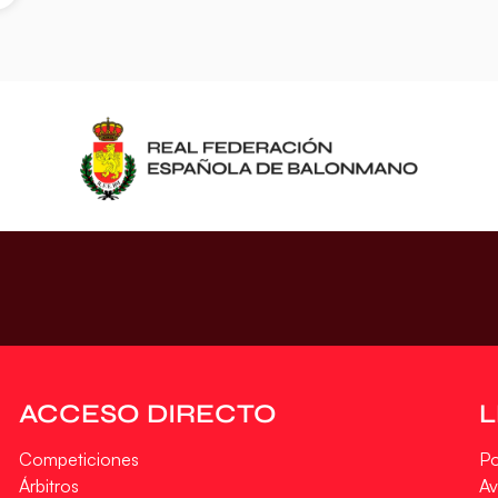
ACCESO DIRECTO
Competiciones
Po
Árbitros
Av