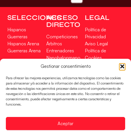
SELECCIONES
ACCESO
LEGAL
DIRECTO
Hispanos
Política de
Guerreras
Competiciones
Privacidad
Hispanos Arena
Árbitros
Aviso Legal
Guerreras Arena
Entrenadores
Política de
Nanobalonmano
Cookies
Tienda
Mapa Web
Gestionar consentimiento
SOPORTE
SÍGUENOS
EN
Para ofrecer las mejores experiencias, utilizamos tecnologías como las cookies
Incidencias
para almacenar y/o acceder a la información del dispositivo. El consentimiento
de estas tecnologías nos permitirá procesar datos como el comportamiento de
navegación o las identificaciones únicas en este sitio. No consentir o retirar el
CONTACTO
consentimiento, puede afectar negativamente a ciertas características y
FINANCIADO
funciones.
POR
Aceptar