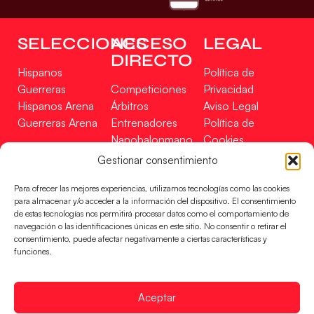
SELECCIONES
ACCESO
LEGAL
DIRECTO
Hispanos
Política de
Guerreras
Competiciones
Privacidad
Hispanos Arena
Árbitros
Aviso Legal
Guerreras Arena
Entrenadores
Política de
Nanobalonmano
Cookies
Tienda
Mapa Web
Gestionar consentimiento
SOPORTE
SÍGUENOS
EN
Para ofrecer las mejores experiencias, utilizamos tecnologías como las cookies
Incidencias
para almacenar y/o acceder a la información del dispositivo. El consentimiento
de estas tecnologías nos permitirá procesar datos como el comportamiento de
navegación o las identificaciones únicas en este sitio. No consentir o retirar el
CONTACTO
consentimiento, puede afectar negativamente a ciertas características y
FINANCIADO
funciones.
POR
Aceptar