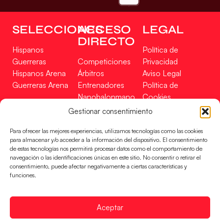
SELECCIONES
ACCESO
LEGAL
DIRECTO
Hispanos
Política de
Guerreras
Competiciones
Privacidad
Hispanos Arena
Árbitros
Aviso Legal
Guerreras Arena
Entrenadores
Política de
Nanobalonmano
Cookies
Tienda
Mapa Web
Gestionar consentimiento
SOPORTE
SÍGUENOS
EN
Para ofrecer las mejores experiencias, utilizamos tecnologías como las cookies
Incidencias
para almacenar y/o acceder a la información del dispositivo. El consentimiento
de estas tecnologías nos permitirá procesar datos como el comportamiento de
navegación o las identificaciones únicas en este sitio. No consentir o retirar el
CONTACTO
consentimiento, puede afectar negativamente a ciertas características y
FINANCIADO
funciones.
POR
Aceptar