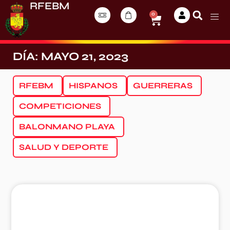
RFEBM
0
DÍA: MAYO 21, 2023
RFEBM
HISPANOS
GUERRERAS
COMPETICIONES
BALONMANO PLAYA
SALUD Y DEPORTE