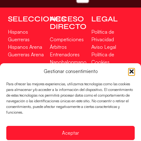
SELECCIONES
ACCESO
LEGAL
DIRECTO
Hispanos
Política de
Guerreras
Competiciones
Privacidad
Hispanos Arena
Árbitros
Aviso Legal
Guerreras Arena
Entrenadores
Política de
Nanobalonmano
Cookies
Tienda
Mapa Web
Gestionar consentimiento
SOPORTE
SÍGUENOS
EN
Para ofrecer las mejores experiencias, utilizamos tecnologías como las cookies
Incidencias
para almacenar y/o acceder a la información del dispositivo. El consentimiento
de estas tecnologías nos permitirá procesar datos como el comportamiento de
navegación o las identificaciones únicas en este sitio. No consentir o retirar el
CONTACTO
consentimiento, puede afectar negativamente a ciertas características y
FINANCIADO
funciones.
POR
Aceptar