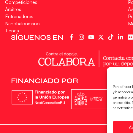
Competiciones
Po
Árbitros
Av
Entrenadores
Po
Nanobalonmano
M
Tienda
SÍGUENOS EN
FINANCIADO POR
Para ofrecer 
y/o acceder a
permitirá pr
en este sitio
característica
A