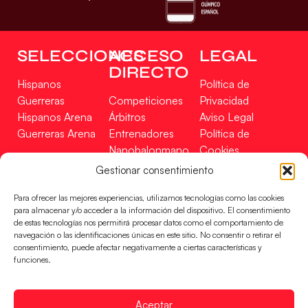
SELECCIONES
ACCESO
LEGAL
DIRECTO
Hispanos
Política de
Guerreras
Competiciones
Privacidad
Hispanos Arena
Árbitros
Aviso Legal
Guerreras Arena
Entrenadores
Política de
Nanobalonmano
Cookies
Tienda
Mapa Web
Gestionar consentimiento
SOPORTE
SÍGUENOS
EN
Para ofrecer las mejores experiencias, utilizamos tecnologías como las cookies
Incidencias
para almacenar y/o acceder a la información del dispositivo. El consentimiento
de estas tecnologías nos permitirá procesar datos como el comportamiento de
navegación o las identificaciones únicas en este sitio. No consentir o retirar el
CONTACTO
consentimiento, puede afectar negativamente a ciertas características y
FINANCIADO
funciones.
POR
Aceptar