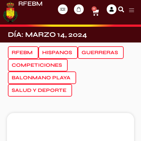
RFEBM
0
DÍA: MARZO 14, 2024
RFEBM
HISPANOS
GUERRERAS
COMPETICIONES
BALONMANO PLAYA
SALUD Y DEPORTE