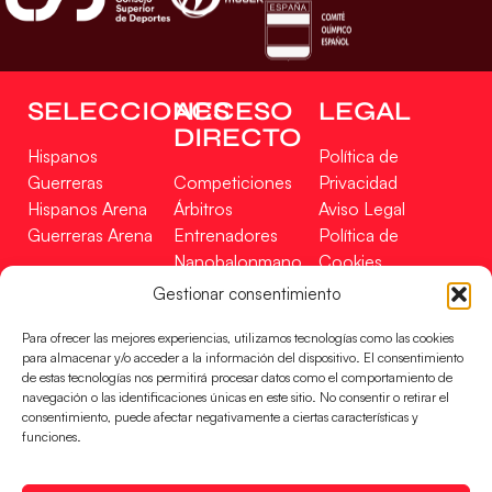
SELECCIONES
ACCESO
LEGAL
DIRECTO
Hispanos
Política de
Guerreras
Competiciones
Privacidad
Hispanos Arena
Árbitros
Aviso Legal
Guerreras Arena
Entrenadores
Política de
Nanobalonmano
Cookies
Tienda
Mapa Web
Gestionar consentimiento
SOPORTE
SÍGUENOS
EN
Para ofrecer las mejores experiencias, utilizamos tecnologías como las cookies
Incidencias
para almacenar y/o acceder a la información del dispositivo. El consentimiento
de estas tecnologías nos permitirá procesar datos como el comportamiento de
navegación o las identificaciones únicas en este sitio. No consentir o retirar el
CONTACTO
consentimiento, puede afectar negativamente a ciertas características y
FINANCIADO
funciones.
POR