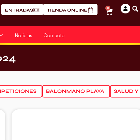
0
ENTRADAS
TIENDA ONLINE
Noticias
Contacto
024
PETICIONES
BALONMANO PLAYA
SALUD Y