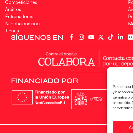
Competiciones
Po
Árbitros
Av
Entrenadores
Po
Nanobalonmano
M
Tienda
SÍGUENOS EN
FINANCIADO POR
Para ofrecer 
y/o acceder a
permitirá pr
en este sitio
característica
A