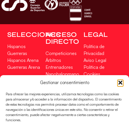
SELECCIONES
ACCESO
LEGAL
DIRECTO
Hispanos
Política de
Guerreras
Competiciones
Privacidad
Hispanos Arena
Árbitros
Aviso Legal
Guerreras Arena
Entrenadores
Política de
Nanobalonmano
Cookies
Tienda
Mapa Web
Gestionar consentimiento
SOPORTE
SÍGUENOS
EN
Para ofrecer las mejores experiencias, utilizamos tecnologías como las cookies
Incidencias
para almacenar y/o acceder a la información del dispositivo. El consentimiento
de estas tecnologías nos permitirá procesar datos como el comportamiento de
navegación o las identificaciones únicas en este sitio. No consentir o retirar el
CONTACTO
consentimiento, puede afectar negativamente a ciertas características y
FINANCIADO
funciones.
POR