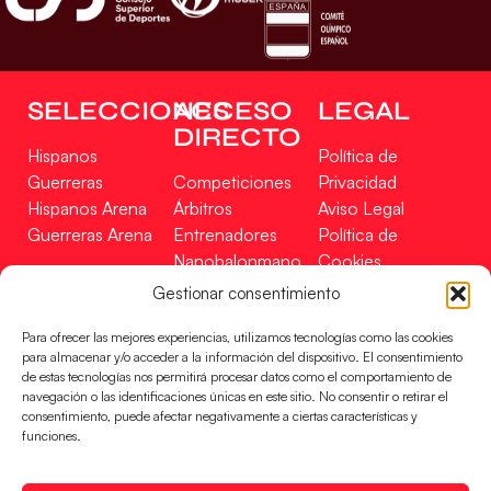
SELECCIONES
ACCESO
LEGAL
DIRECTO
Hispanos
Política de
Guerreras
Competiciones
Privacidad
Hispanos Arena
Árbitros
Aviso Legal
Guerreras Arena
Entrenadores
Política de
Nanobalonmano
Cookies
Tienda
Mapa Web
Gestionar consentimiento
SOPORTE
SÍGUENOS
EN
Para ofrecer las mejores experiencias, utilizamos tecnologías como las cookies
Incidencias
para almacenar y/o acceder a la información del dispositivo. El consentimiento
de estas tecnologías nos permitirá procesar datos como el comportamiento de
navegación o las identificaciones únicas en este sitio. No consentir o retirar el
CONTACTO
consentimiento, puede afectar negativamente a ciertas características y
FINANCIADO
funciones.
POR