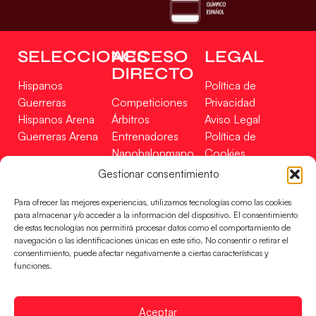
SELECCIONES
ACCESO
LEGAL
DIRECTO
Hispanos
Política de
Guerreras
Competiciones
Privacidad
Hispanos Arena
Árbitros
Aviso Legal
Guerreras Arena
Entrenadores
Política de
Nanobalonmano
Cookies
Tienda
Mapa Web
Gestionar consentimiento
SOPORTE
SÍGUENOS
EN
Para ofrecer las mejores experiencias, utilizamos tecnologías como las cookies
Incidencias
para almacenar y/o acceder a la información del dispositivo. El consentimiento
de estas tecnologías nos permitirá procesar datos como el comportamiento de
navegación o las identificaciones únicas en este sitio. No consentir o retirar el
CONTACTO
consentimiento, puede afectar negativamente a ciertas características y
FINANCIADO
funciones.
POR
Aceptar