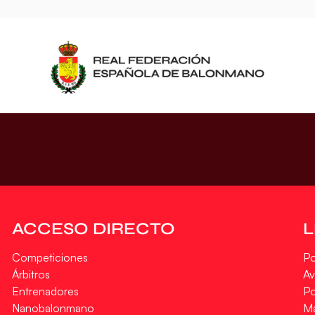
ACCESO DIRECTO
Competiciones
Po
Árbitros
Av
Entrenadores
Po
Nanobalonmano
M