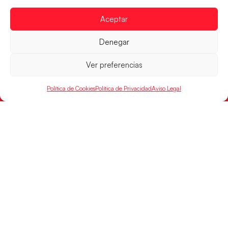
Aceptar
RFEBM © 2024. Todos los derechos reservados –
Denegar
Desarrollado por
Ver preferencias
Política de Cookies
Política de Privacidad
Aviso Legal