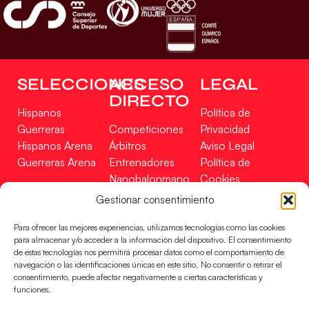
SELECCIONES
ACCESO
LEGAL
DIRECTO
Hispanos
Política de
Guerreras
Competiciones
Privacidad
Hispanos Arena
Árbitros
Aviso Legal
Guerreras Arena
Entrenadores
Política de
Nanobalonmano
Cookies
Tienda
Mapa Web
Gestionar consentimiento
SOPORTE
SÍGUENOS
EN
Para ofrecer las mejores experiencias, utilizamos tecnologías como las cookies
Incidencias
para almacenar y/o acceder a la información del dispositivo. El consentimiento
de estas tecnologías nos permitirá procesar datos como el comportamiento de
navegación o las identificaciones únicas en este sitio. No consentir o retirar el
CONTACTO
consentimiento, puede afectar negativamente a ciertas características y
FINANCIADO
funciones.
POR