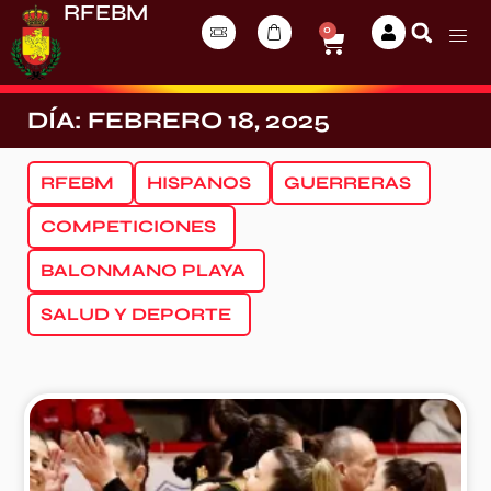
RFEBM
0
DÍA: FEBRERO 18, 2025
RFEBM
HISPANOS
GUERRERAS
COMPETICIONES
BALONMANO PLAYA
SALUD Y DEPORTE