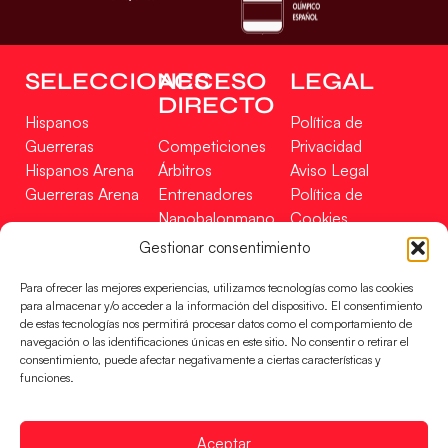
SELECCIONES
ACCESO
LEGAL
DIRECTO
Hispanos
Política de
Guerreras
Competiciones
Privacidad
Hispanos Arena
Árbitros
Aviso Legal
Guerreras Arena
Entrenadores
Política de
Nanobalonmano
Cookies
Tienda
Mapa Web
Gestionar consentimiento
SOPORTE
SÍGUENOS
EN
Para ofrecer las mejores experiencias, utilizamos tecnologías como las cookies
Incidencias
para almacenar y/o acceder a la información del dispositivo. El consentimiento
de estas tecnologías nos permitirá procesar datos como el comportamiento de
navegación o las identificaciones únicas en este sitio. No consentir o retirar el
CONTACTO
consentimiento, puede afectar negativamente a ciertas características y
FINANCIADO
funciones.
POR
Aceptar