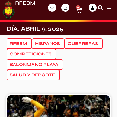
RFEBM
0
DÍA: ABRIL 9, 2025
RFEBM
HISPANOS
GUERRERAS
COMPETICIONES
BALONMANO PLAYA
SALUD Y DEPORTE