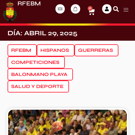
RFEBM
0
DÍA: ABRIL 29, 2025
RFEBM
HISPANOS
GUERRERAS
COMPETICIONES
BALONMANO PLAYA
SALUD Y DEPORTE