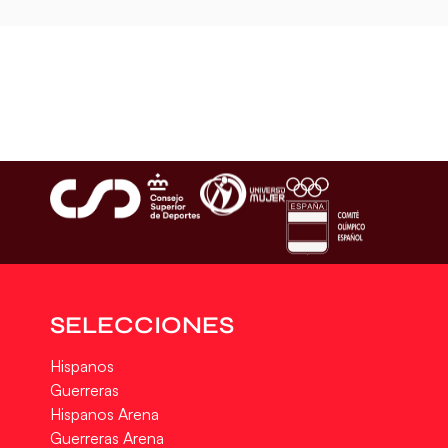
SELECCIONES
Hispanos
Guerreras
Hispanos Arena
Guerreras Arena