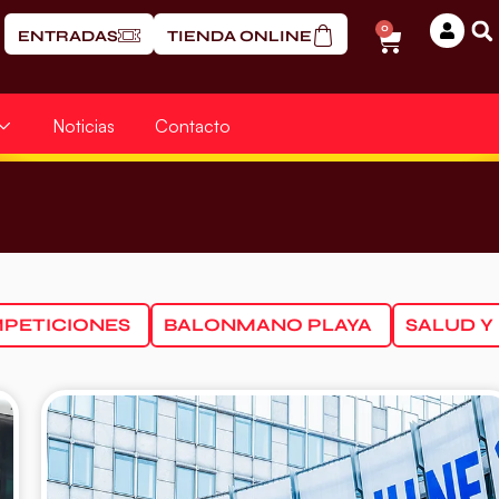
0
ENTRADAS
TIENDA ONLINE
Noticias
Contacto
PETICIONES
BALONMANO PLAYA
SALUD Y