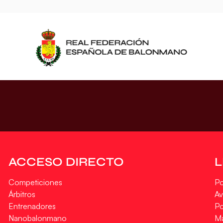
ACCESO DIRECTO
Competiciones
Po
Árbitros
Av
Entrenadores
Po
Nanobalonmano
M