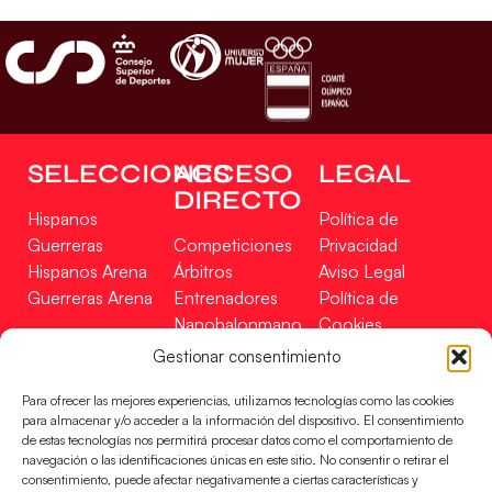
SELECCIONES
ACCESO
LEGAL
DIRECTO
Hispanos
Política de
Guerreras
Competiciones
Privacidad
Hispanos Arena
Árbitros
Aviso Legal
Guerreras Arena
Entrenadores
Política de
Nanobalonmano
Cookies
Tienda
Mapa Web
Gestionar consentimiento
SOPORTE
SÍGUENOS
EN
Para ofrecer las mejores experiencias, utilizamos tecnologías como las cookies
Incidencias
para almacenar y/o acceder a la información del dispositivo. El consentimiento
de estas tecnologías nos permitirá procesar datos como el comportamiento de
navegación o las identificaciones únicas en este sitio. No consentir o retirar el
CONTACTO
consentimiento, puede afectar negativamente a ciertas características y
FINANCIADO