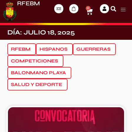
RFEBM
0
DÍA: JULIO 18, 2025
RFEBM
HISPANOS
GUERRERAS
COMPETICIONES
BALONMANO PLAYA
SALUD Y DEPORTE