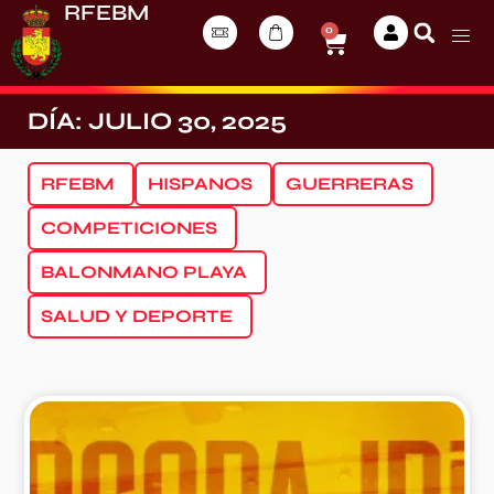
RFEBM
0
DÍA: JULIO 30, 2025
RFEBM
HISPANOS
GUERRERAS
COMPETICIONES
BALONMANO PLAYA
SALUD Y DEPORTE