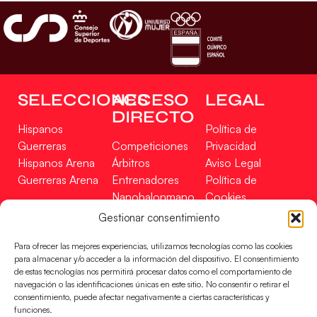
SELECCIONES
ACCESO
LEGAL
DIRECTO
Hispanos
Política de
Guerreras
Competiciones
Privacidad
Hispanos Arena
Árbitros
Aviso Legal
Guerreras Arena
Entrenadores
Política de
Nanobalonmano
Cookies
Tienda
Mapa Web
Gestionar consentimiento
SOPORTE
SÍGUENOS
EN
Para ofrecer las mejores experiencias, utilizamos tecnologías como las cookies
Incidencias
para almacenar y/o acceder a la información del dispositivo. El consentimiento
de estas tecnologías nos permitirá procesar datos como el comportamiento de
navegación o las identificaciones únicas en este sitio. No consentir o retirar el
CONTACTO
consentimiento, puede afectar negativamente a ciertas características y
FINANCIADO
funciones.