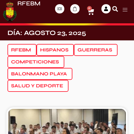
RFEBM
0
DÍA: AGOSTO 23, 2025
RFEBM
HISPANOS
GUERRERAS
COMPETICIONES
BALONMANO PLAYA
SALUD Y DEPORTE