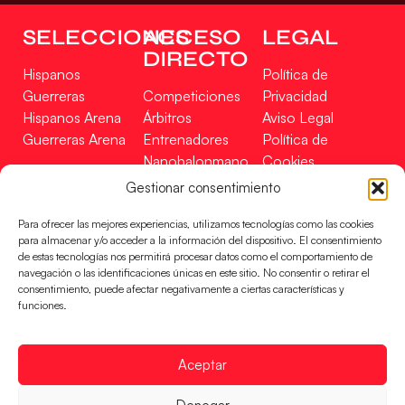
SELECCIONES
ACCESO
LEGAL
DIRECTO
Hispanos
Política de
Guerreras
Competiciones
Privacidad
Hispanos Arena
Árbitros
Aviso Legal
Guerreras Arena
Entrenadores
Política de
Nanobalonmano
Cookies
Tienda
Mapa Web
Gestionar consentimiento
SOPORTE
SÍGUENOS
EN
Para ofrecer las mejores experiencias, utilizamos tecnologías como las cookies
Incidencias
para almacenar y/o acceder a la información del dispositivo. El consentimiento
de estas tecnologías nos permitirá procesar datos como el comportamiento de
navegación o las identificaciones únicas en este sitio. No consentir o retirar el
CONTACTO
consentimiento, puede afectar negativamente a ciertas características y
FINANCIADO
funciones.
POR
Aceptar
RFEBM © 2024. Todos los derechos reservados –