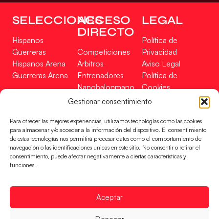
SELECCIONES
ACCESO
LEGAL
DIRECTO
Hispanos
Política de
Guerreras
Competiciones
Privacidad
Hispanos Arena
Árbitros
Aviso Legal
Guerreras Arena
Entrenadores
Política de
Nanobalonmano
Cookies
Tienda
Mapa Web
Gestionar consentimiento
SOPORTE
SÍGUENOS
EN
Para ofrecer las mejores experiencias, utilizamos tecnologías como las cookies
Incidencias
para almacenar y/o acceder a la información del dispositivo. El consentimiento
de estas tecnologías nos permitirá procesar datos como el comportamiento de
navegación o las identificaciones únicas en este sitio. No consentir o retirar el
CONTACTO
consentimiento, puede afectar negativamente a ciertas características y
FINANCIADO
funciones.
POR
Aceptar
RFEBM © 2024. Todos los derechos reservados –