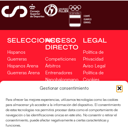
SELECCIONES
ACCESO
LEGAL
DIRECTO
Hispanos
Política de
Guerreras
Competiciones
Privacidad
Hispanos Arena
Árbitros
Aviso Legal
Guerreras Arena
Entrenadores
Política de
Nanobalonmano
Cookies
Tienda
Mapa Web
Gestionar consentimiento
SOPORTE
SÍGUENOS
EN
Para ofrecer las mejores experiencias, utilizamos tecnologías como las cookies
Incidencias
para almacenar y/o acceder a la información del dispositivo. El consentimiento
de estas tecnologías nos permitirá procesar datos como el comportamiento de
navegación o las identificaciones únicas en este sitio. No consentir o retirar el
CONTACTO
consentimiento, puede afectar negativamente a ciertas características y
FINANCIADO
funciones.