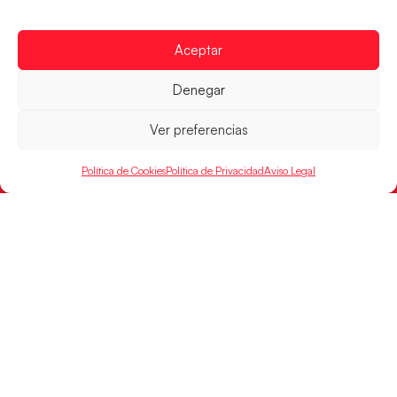
POR
Aceptar
RFEBM © 2024. Todos los derechos reservados –
Denegar
Desarrollado por
Ver preferencias
Política de Cookies
Política de Privacidad
Aviso Legal