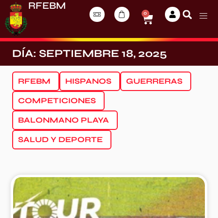
RFEBM
0
DÍA: SEPTIEMBRE 18, 2025
RFEBM
HISPANOS
GUERRERAS
COMPETICIONES
BALONMANO PLAYA
SALUD Y DEPORTE