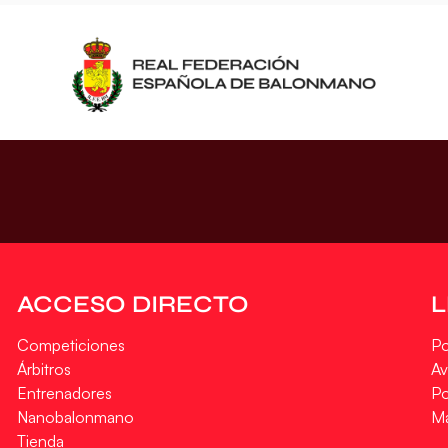
ACCESO DIRECTO
Competiciones
Po
Árbitros
Av
Entrenadores
Po
Nanobalonmano
M
Tienda