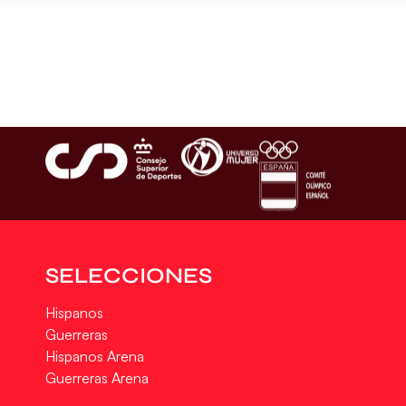
SELECCIONES
Hispanos
Guerreras
Hispanos Arena
Guerreras Arena