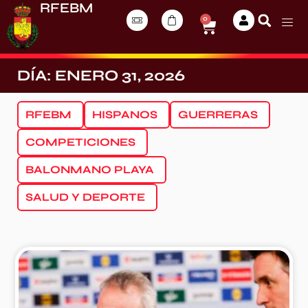
RFEBM
0
DÍA: ENERO 31, 2026
RFEBM
HISPANOS
GUERRERAS
COMPETICIONES
BALONMANO PLAYA
SALUD Y DEPORTE