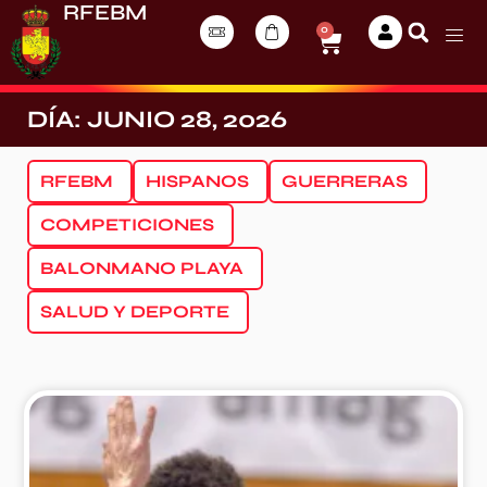
RFEBM
0
DÍA: JUNIO 28, 2026
RFEBM
HISPANOS
GUERRERAS
COMPETICIONES
BALONMANO PLAYA
SALUD Y DEPORTE