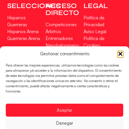
SELECCIONES
ACCESO
LEGAL
DIRECTO
Hispanos
Política de
Guerreras
Competiciones
Privacidad
Hispanos Arena
Árbitros
Aviso Legal
Guerreras Arena
Entrenadores
Política de
Nanobalonmano
Cookies
Tienda
Mapa Web
Gestionar consentimiento
SOPORTE
SÍGUENOS
EN
Para ofrecer las mejores experiencias, utilizamos tecnologías como las cookies
Incidencias
para almacenar y/o acceder a la información del dispositivo. El consentimiento
de estas tecnologías nos permitirá procesar datos como el comportamiento de
navegación o las identificaciones únicas en este sitio. No consentir o retirar el
CONTACTO
consentimiento, puede afectar negativamente a ciertas características y
FINANCIADO
funciones.
POR
Aceptar
RFEBM © 2024. Todos los derechos reservados –
Denegar
Desarrollado por