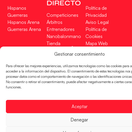
DIRECTO
Hispanos
Política de
Guerreras
Competiciones
Privacidad
Hispanos Arena
Árbitros
Aviso Legal
Guerreras Arena
Entrenadores
Política de
Nanobalonmano
Cookies
Tienda
Mapa Web
SOPORTE
SÍGUENOS
Gestionar consentimiento
EN
Incidencias
Para ofrecer las mejores experiencias, utilizamos tecnologías como las cookies para
acceder a la información del dispositivo. El consentimiento de estas tecnologías nos 
procesar datos como el comportamiento de navegación o las identificaciones únicas e
CONTACTO
FINANCIADO
No consentir o retirar el consentimiento, puede afectar negativamente a ciertas caract
POR
funciones.
Aceptar
RFEBM © 2024. Todos los derechos reservados –
Denegar
Desarrollado por