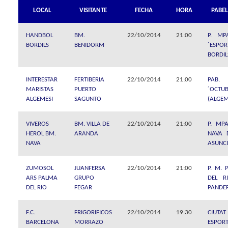
LOCAL
VISITANTE
FECHA
HORA
PABE
HANDBOL
BM.
22/10/2014
21:00
P. MP
BORDILS
BENIDORM
´ESPOR
BORDIL
INTERESTAR
FERTIBERIA
22/10/2014
21:00
PAB.
MARISTAS
PUERTO
´OCTU
ALGEMESI
SAGUNTO
(ALGEM
VIVEROS
BM. VILLA DE
22/10/2014
21:00
P. MPA
HEROL BM.
ARANDA
NAVA 
NAVA
ASUNC
ZUMOSOL
JUANFERSA
22/10/2014
21:00
P. M. 
ARS PALMA
GRUPO
DEL R
DEL RIO
FEGAR
PANDE
F.C.
FRIGORIFICOS
22/10/2014
19:30
CIUTAT
BARCELONA
MORRAZO
ESPORT