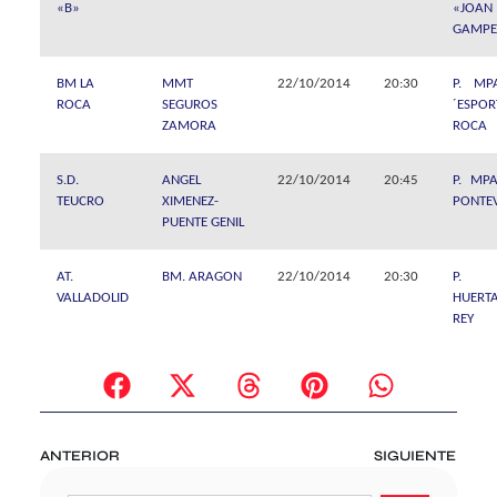
«B»
«JOAN
GAMPE
BM LA
MMT
22/10/2014
20:30
P. MP
ROCA
SEGUROS
´ESPOR
ZAMORA
ROCA
S.D.
ANGEL
22/10/2014
20:45
P. MPA
TEUCRO
XIMENEZ-
PONTE
PUENTE GENIL
AT.
BM. ARAGON
22/10/2014
20:30
P. M
VALLADOLID
HUERT
REY
ANTERIOR
SIGUIENTE