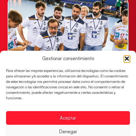
Gestionar consentimiento
Un clásico ante Francia para buscar el
Para ofrecer las mejores experiencias, utilizamos tecnologías como las cookies
billete a semifinales del EHF EURO 2026
para almacenar y/o acceder a la información del dispositivo. El consentimiento
Los Hispanos Juveniles se enfrentarán a Francia en los
de estas tecnologías nos permitirá procesar datos como el comportamiento de
navegación o las identificaciones únicas en este sitio. No consentir o retirar el
cuartos de final, este jueves a las 17:00h.
consentimiento, puede afectar negativamente a ciertas características y
LEER MÁS
funciones.
Aceptar
Denegar