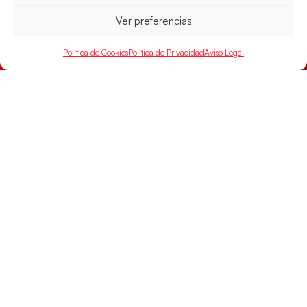
Ver preferencias
Política de Cookies
Política de Privacidad
Aviso Legal
Las Guerreras Juveniles buscan ante Suiza
un billete para las semifinales del Mundial
Las Guerreras Juveniles afronta este jueves, a las
15:00 h, los cuartos de final del Campeonato del
Mundo Juvenil frente
LEER MÁS