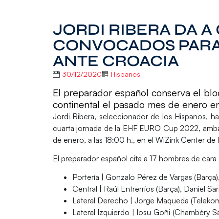
JORDI RIBERA DA A
CONVOCADOS PARA
ANTE CROACIA
30/12/2020
Hispanos
El preparador español conserva el blo
continental el pasado mes de enero 
Jordi Ribera
, seleccionador de los Hispanos, ha
cuarta jornada de la
EHF EURO Cup 2022
, amba
de enero, a las 18:00 h., en el WiZink Center de
El preparador español cita a 17 hombres de cara 
Portería
| Gonzalo Pérez de Vargas (Barça
Central
| Raúl Entrerríos (Barça), Daniel S
Lateral Derecho
| Jorge Maqueda (Telekom
Lateral Izquierdo
| Iosu Goñi (Chambéry Sa