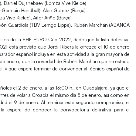
l), Daniel Dujshebaev (Lomza Vive Kielce)
nt-Germain Handball), Aleix Gómez (Barça)
 Vive Kielce), Aitor Ariño (Barça)
edeón Guardiola (TBV Lemgo Lippe), Rubén Marchán (ABANCA
omisos de la EHF EURO Cup 2022
, dado que la lista definitiva
1 está previsto que Jordi Ribera la ofrezca el 10 de enero
parador español incluya en esta actividad a la gran mayoría de
de enero, con la novedad de
Rubén Marchán
que ha estado
al, y que espera terminar de convencer al técnico español de
ñoles el 2 de enero, a las 13:00 h., en Guadalajara, ya que el
ntes de volar a Croacia el mismo día 5 de enero, así como en
rid el 9 de enero. Al terminar este segundo compromiso, el
a espera de conocer la convocatoria definitiva para el