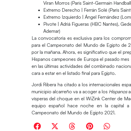
Viran Morros (Paris Saint-Germain Handbal
Extremo Derecho
| Ferrán Solé (Paris Sai
Extremo Izquierdo
| Ángel Fernández (Lomza
Pivote
| Adriá Figueras (HBC Nantes), G
Ademar)
La
convocatoria es exclusiva para los compr
para el Campeonato del Mundo de Egipto de 202
por la mañana. Ahora, es significativo que el pre
Hispanos campeones de Europa el pasado mes 
en las últimas actividades del combinado nacion
cara a estar en el listado final para Egipto.
Jordi Ribera ha citado a los internacionales espa
municipio alcarreño va a acoger a los
Hispanos
a
vísperas del choque en el WiZink Center de Mad
equipo español hace noche en la capital a l
Campeonato del Mundo de Egipto 2021.