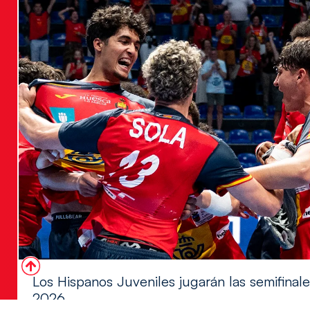
Los Hispanos Juveniles jugarán las semifina
2026