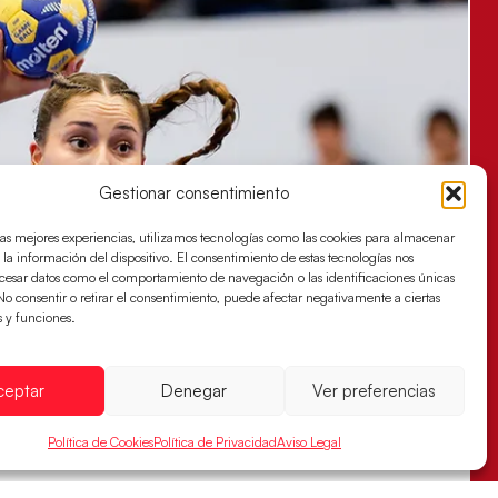
Gestionar consentimiento
las mejores experiencias, utilizamos tecnologías como las cookies para almacenar
 la información del dispositivo. El consentimiento de estas tecnologías nos
ocesar datos como el comportamiento de navegación o las identificaciones únicas
. No consentir o retirar el consentimiento, puede afectar negativamente a ciertas
s y funciones.
ceptar
Denegar
Ver preferencias
Política de Cookies
Política de Privacidad
Aviso Legal
s sellan su billete para las semifinales
za han remontado con parcial de 7:1 que les ha dado el pase