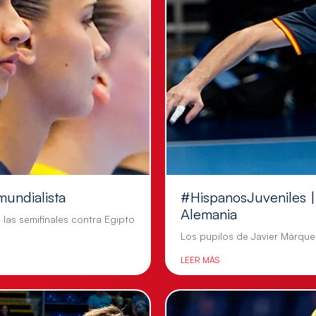
mundialista
#HispanosJuveniles | 
Alemania
n las semifinales contra Egipto
Los pupilos de Javier Márquez
LEER MÁS