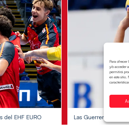
Para ofrecer 
y/o acceder a
permitirá pr
en este sitio
característica
A
les del EHF EURO
Las Guerreras Juvenile
Las pupilas de Cristina Cabe