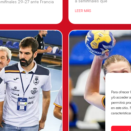
a semifinales que
mifinales 29-27 ante Francia
LEER MÁS
Para ofrecer 
y/o acceder a
permitirá pr
en este sitio
característica