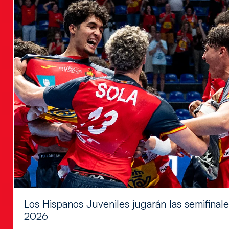
Los Hispanos Juveniles jugarán las semifina
2026