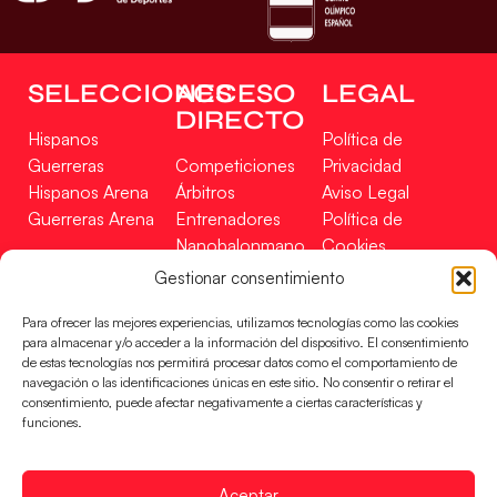
SELECCIONES
ACCESO
LEGAL
DIRECTO
Hispanos
Política de
Guerreras
Competiciones
Privacidad
Hispanos Arena
Árbitros
Aviso Legal
Guerreras Arena
Entrenadores
Política de
Nanobalonmano
Cookies
Tienda
Mapa Web
Gestionar consentimiento
SOPORTE
SÍGUENOS
EN
Para ofrecer las mejores experiencias, utilizamos tecnologías como las cookies
Incidencias
para almacenar y/o acceder a la información del dispositivo. El consentimiento
de estas tecnologías nos permitirá procesar datos como el comportamiento de
navegación o las identificaciones únicas en este sitio. No consentir o retirar el
CONTACTO
consentimiento, puede afectar negativamente a ciertas características y
FINANCIADO
funciones.
POR
Aceptar